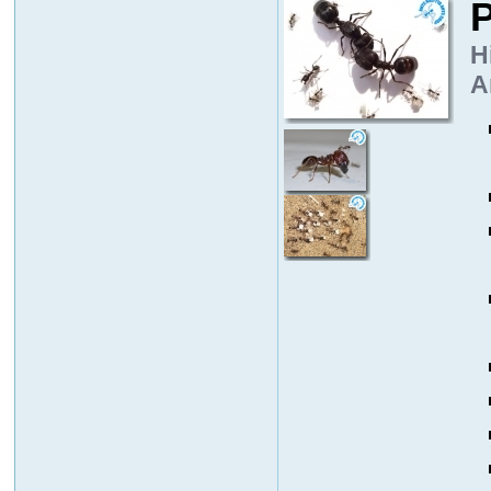
P
H
A