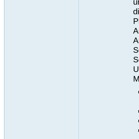
u
d
P
A
A
S
S
U
M