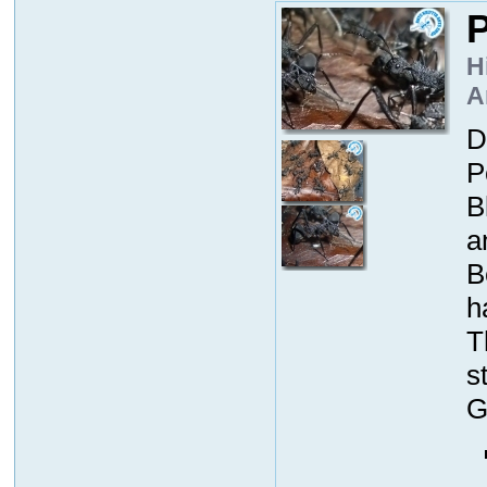
P
H
A
D
P
B
a
B
h
T
s
G