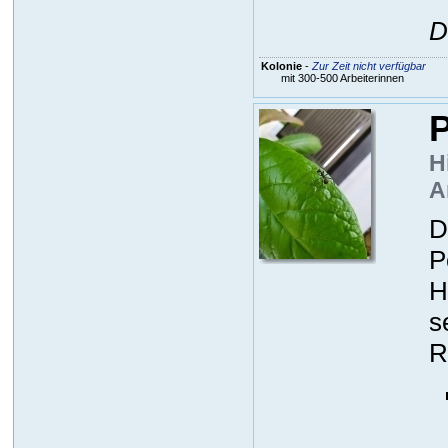
D
Kolonie
-
Zur Zeit nicht verfügbar
mit 300-500 Arbeiterinnen
P
H
A
D
P
H
s
R