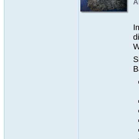
A
I
d
W
S
B