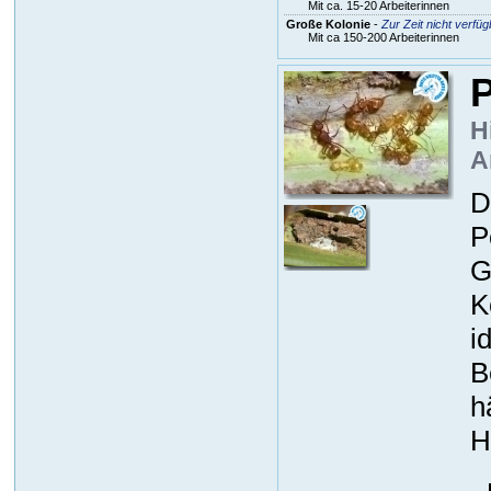
Mit ca. 15-20 Arbeiterinnen
Große Kolonie
-
Zur Zeit nicht verfüg
Mit ca 150-200 Arbeiterinnen
P
H
A
D
P
G
K
i
B
h
H