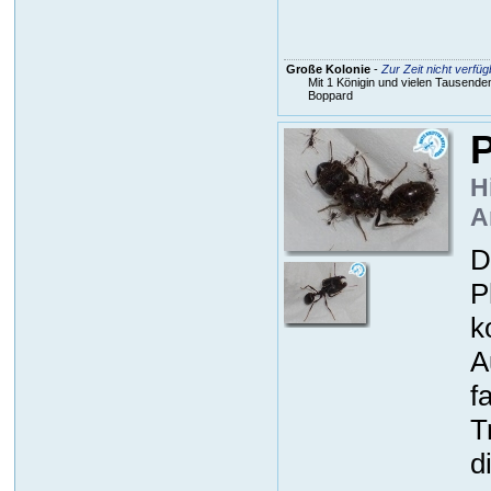
Große Kolonie
-
Zur Zeit nicht verfüg
Mit 1 Königin und vielen Tausenden
Boppard
P
H
A
D
P
k
A
f
T
d