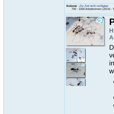
Kolonie
-
Zur Zeit nicht verfügbar
700 - 1000 Arbeiterinnen (2014) - 
P
H
A
D
v
i
w