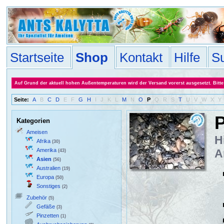
Startseite
Shop
Kontakt
Hilfe
S
Auf Grund der aktuell hohen Außentemperaturen wird der Versand vorerst ausgesetzt. Bitte 
Seite:
A
B
C
D
E
F
G
H
I
J
K
L
M
N
O
P
Q
R
S
T
U
V
W
X
Y
P
Kategorien
Ameisen
H
Afrika
(30)
Amerika
A
(43)
Asien
(56)
Australien
(19)
Europa
(50)
Sonstiges
(2)
Zubehör
(5)
Gefäße
(3)
Pinzetten
(1)