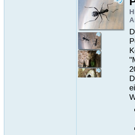
P
H
A
D
P
K
"
2
D
e
W