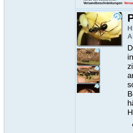
Versandbeschränkungen
:
Versa
P
H
A
D
i
z
a
s
B
h
H