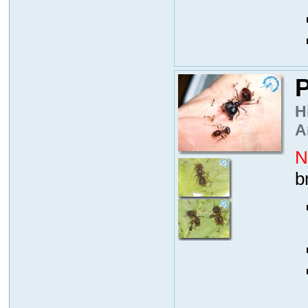
P
H
A
N
b