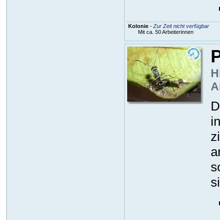
Kolonie
-
Zur Zeit nicht verfügbar
Mit ca. 50 Arbeiterinnen
P
H
A
D
i
z
a
s
s