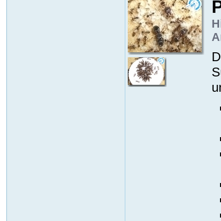
P
H
A
D
S
u