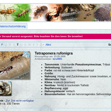
Datenschutzerklärung
Versand vorerst ausgesetzt. Bitte beachten Sie dies bevor Sie bestellen!
P
Q
R
S
T
U
V
W
X
Y
Z
-
Alles
S
Tetraponera rufonigra
Hinzugefügt am: 23.05.2008
Artikelnummer:
teru0001
Taxonomie
: Unterfamilie
Pseudomyrmecinae
, Tribus
Verbreitung
: Südasien
Farbe
: rot mit schwarzem Hinterleib/Kopf
Größe
:
Nahrung
: Honig- und Zuckerwasser sowie Insekten, 
Winterruhe
: Nein
Klima
:
tropisch (trocken)
Nestbau
: Nistet in trockenen Totholz
Bepflanzung
: egal
Haltungsklasse
: einfach
Besonderheiten
: Hat ein hervorragendes Sehvermög
nie
-
Zur Zeit nicht verfügbar
it ca. 100 Tieren