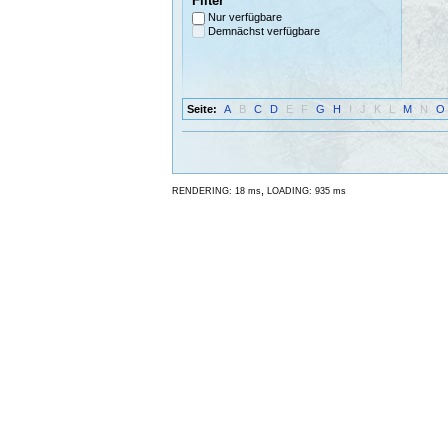
Filter
Nur verfügbare
Demnächst verfügbare
Seite:
A
B
C
D
E
F
G
H
I
J
K
L
M
N
O
,
RENDERING: 18 ms
LOADING: 935 ms