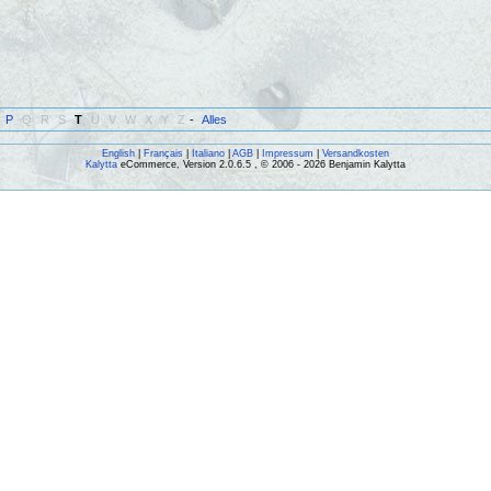
P
Q
R
S
T
U
V
W
X
Y
Z
-
Alles
English
|
Français
|
Italiano
|
AGB
|
Impressum
|
Versandkosten
Kalytta
eCommerce, Version 2.0.6.5 , © 2006 - 2026 Benjamin Kalytta