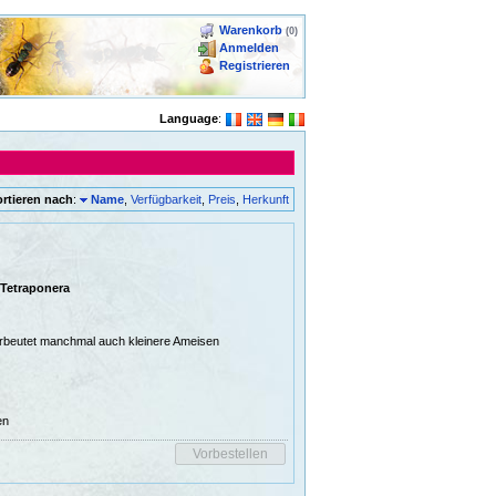
Warenkorb
(0)
Anmelden
Registrieren
Language
:
ortieren nach
:
Name
,
Verfügbarkeit
,
Preis
,
Herkunft
Tetraponera
erbeutet manchmal auch kleinere Ameisen
en