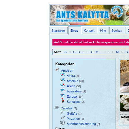
Startseite
Shop
Kontakt
Hilfe
Suchen
Auf Grund der aktuell hohen Außentemperaturen wird der 
Seite:
A
B
C
D
E
F
G
H
I
J
K
L
M
N
O
Kategorien
Ameisen
Afrika
(30)
Amerika
(43)
Asien
(56)
Australien
(19)
Europa
(50)
Sonstiges
(2)
Zubehör
(5)
Gefäße
(3)
Kolo
Pinzetten
(1)
M
Ausbruchssicherung
(2)