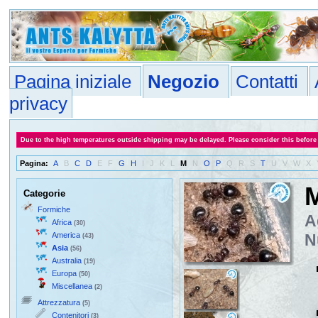
Pagina iniziale
Negozio
Contatti
privacy
Due to the high temperatures outside shipping may be delayed. Please consider this before
Pagina:
A
B
C
D
E
F
G
H
I
J
K
L
M
N
O
P
Q
R
S
T
U
V
W
X
M
Categorie
Formiche
A
Africa
(30)
America
N
(43)
Asia
(56)
Australia
(19)
Europa
(50)
Miscellanea
(2)
Attrezzatura
(5)
Contenitori
(3)