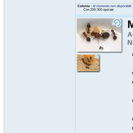
Colonia
-
Al momento non disponibile
Con 200-300 operaie
M
A
N