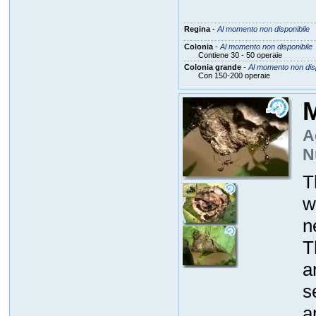
Regina
-
Al momento non disponibile
Colonia
-
Al momento non disponibile
Contiene 30 - 50 operaie
Colonia grande
-
Al momento non disp
Con 150-200 operaie
M
A
N
T
w
n
T
a
s
a