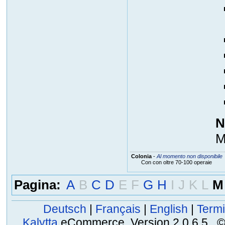
N
M
Colonia
-
Al momento non disponibile
Con con oltre 70-100 operaie
Pagina:
A
B
C
D
E
F
G
H
I
J
K
L
M
Deutsch
|
Français
|
English
|
Termi
Kalytta
eCommerce, Version 2.0.6.5 , © 2