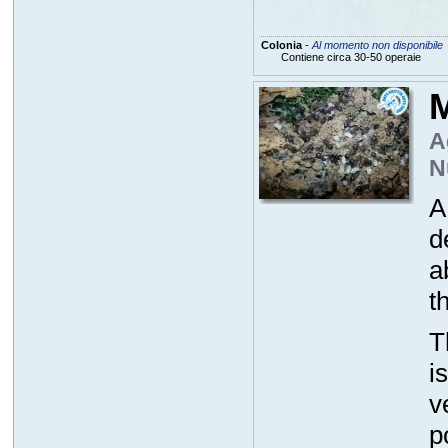
Colonia
-
Al momento non disponibile
Contiene circa 30-50 operaie
A
N
A
d
a
t
T
i
v
p