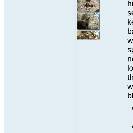
h
s
k
b
w
s
n
l
t
w
b