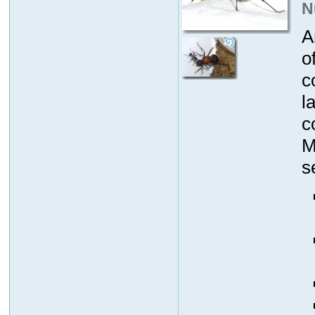
N
A
o
c
l
c
M
s