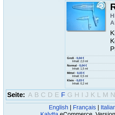
R
H
A
K
K
P
Groß
-
0,04 €
Inhalt: 2,0 ml
Normal
-
0,04 €
Inhalt: 1,5 ml
Mittel
-
0,03 €
Inhalt: 0,5 ml
Klein
-
0,03 €
Inhalt: 0,2 ml
Seite:
A
B
C
D
E
F
G
H
I
J
K
L
M
English
|
Français
|
Italia
Kalytta
eCommerce, Version 2