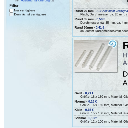
Ausbruchssicherung
(2)
Filter
Nur verfügbare
Rund 20 mm
-
Zur Zeit nicht verfügba
Demnächst verfügbare
Flach, Durchmesser ca. 20 mm, c
Rund 35 mm
-
0,50 €
Durchmesser ca. 35 mm, ca. 4 m
Rund 30mm
-
0,41 €
ca. 30mm Durchmesser3mm hoc
H
A
D
A
Groß
-
0,21 €
Größe: 18 x 180 mm, Material: Gl
Normal
-
0,18 €
Größe: 16 x 160 mm, Material: Gl
Klein
-
0,15 €
Größe: 15 x 100 mm, Material: Kun
Schmal
-
0,13 €
Größe: 12 x 100 mm, Material: Gl