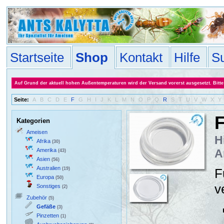
Startseite
Shop
Kontakt
Hilfe
S
Auf Grund der aktuell hohen Außentemperaturen wird der Versand vorerst ausgesetzt. Bitte 
Seite:
A
B
C
D
E
F
G
H
I
J
K
L
M
N
O
P
Q
R
S
T
U
V
W
X
Y
F
Kategorien
Ameisen
H
Afrika
(30)
Amerika
A
(43)
Asien
(56)
Australien
(19)
F
Europa
(50)
v
Sonstiges
(2)
Zubehör
(5)
Gefäße
(3)
Pinzetten
(1)