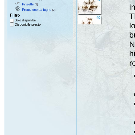
Pinzette
i
(1)
Protezione da fughe
(2)
T
Filtro
Solo disponibili
l
Disponibile presto
b
N
h
r