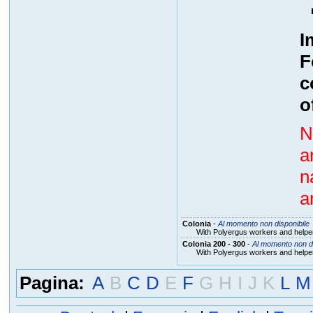
I
F
c
o
N
a
n
a
Colonia
-
Al momento non disponibile
With Polyergus workers and helper
Colonia 200 - 300
-
Al momento non di
With Polyergus workers and helper
Pagina:
A
B
C
D
E
F
G
H
I
J
K
L
M