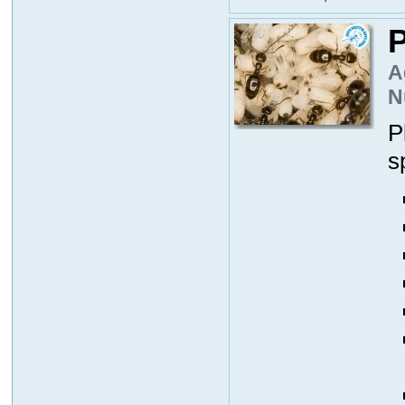
P
A
N
P
s