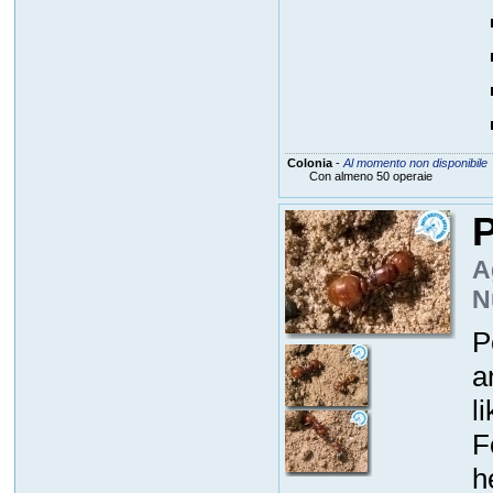
Colonia
-
Al momento non disponibile
Con almeno 50 operaie
P
A
N
P
a
l
F
h