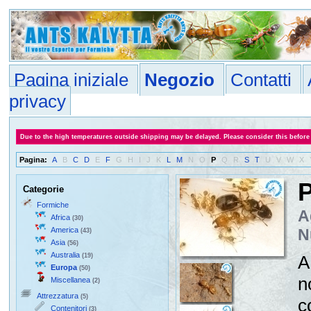
Pagina iniziale
Negozio
Contatti
privacy
Due to the high temperatures outside shipping may be delayed. Please consider this before
Pagina:
A
B
C
D
E
F
G
H
I
J
K
L
M
N
O
P
Q
R
S
T
U
V
W
X
P
Categorie
Formiche
A
Africa
(30)
America
N
(43)
Asia
(56)
Australia
(19)
A
Europa
(50)
n
Miscellanea
(2)
Attrezzatura
(5)
c
Contenitori
(3)