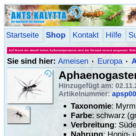
Startseite
Shop
Kontakt
Hilfe
S
Auf Grund der aktuell hohen Außentemperaturen wird der Versand vorerst ausgesetzt. Bitte 
Sie sind hier:
Ameisen
Europa
A
Aphaenogaster
Hinzugefügt am: 02.11
Artikelnummer:
apsp0
Taxonomie
: Myrm
Farbe
: schwarz (g
Verbreitung
: Süd
Nahrung
: Honig-