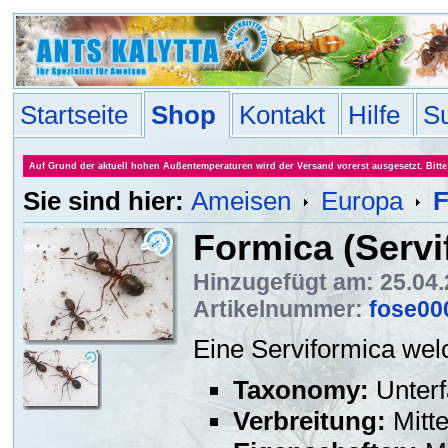
Startseite
Shop
Kontakt
Hilfe
S
Auf Grund der aktuell hohen Außentemperaturen wird der Versand vorerst ausgesetzt. Bitte 
Sie sind hier:
Ameisen
Europa
F
Formica (Servi
Hinzugefügt am: 25.04
Artikelnummer:
fose00
Eine Serviformica wel
Taxonomy:
Unterf
Verbreitung:
Mitte