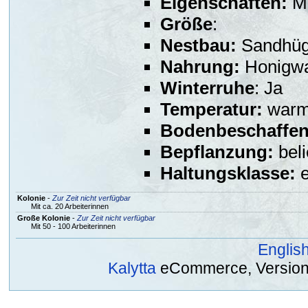
Eigenschaften:
Mo
Größe
:
Nestbau:
Sandhüg
Nahrung:
Honigwa
Winterruhe
: Ja
Temperatur:
warm 
Bodenbeschaffen
Bepflanzung:
beli
Haltungsklasse:
e
Kolonie
-
Zur Zeit nicht verfügbar
Mit ca. 20 Arbeiterinnen
Große Kolonie
-
Zur Zeit nicht verfügbar
Mit 50 - 100 Arbeiterinnen
Englis
Kalytta
eCommerce, Version 2