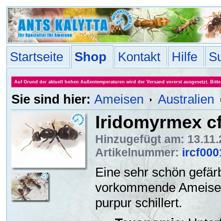
Startseite
Shop
Kontakt
Hilfe
S
Auf Grund der aktuell hohen Außentemperaturen wird der Versand vorerst ausgesetzt. Bitte 
Sie sind hier:
Ameisen
Australien
Iridomyrmex cf
Hinzugefügt am: 13.11
Artikelnummer:
ircf000
Eine sehr schön gefärb
vorkommende Ameisena
purpur schillert.