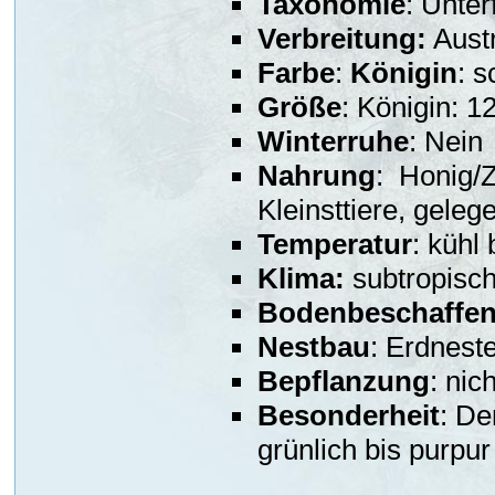
Taxonomie
: Unter
Verbreitung:
Austr
Farbe
:
Königin
: 
Größe
: Königin: 1
Winterruhe
: Nein
Nahrung
: Honig/
Kleinsttiere, gele
Temperatur
: kühl
Klima:
subtropisch
Bodenbeschaffen
Nestbau
: Erdnest
Bepflanzung
: nic
Besonderheit
: De
grünlich bis purpur