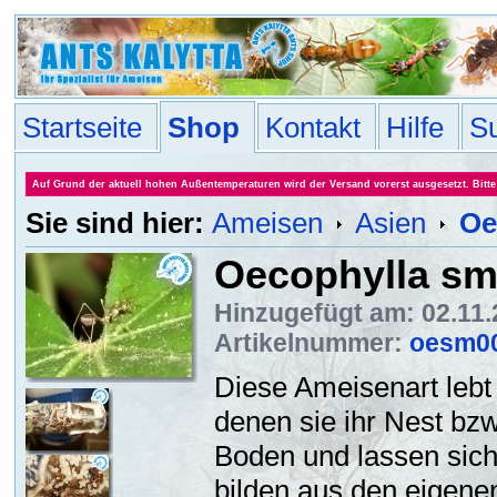
Startseite
Shop
Kontakt
Hilfe
S
Auf Grund der aktuell hohen Außentemperaturen wird der Versand vorerst ausgesetzt. Bitte 
Sie sind hier:
Ameisen
Asien
Oe
Oecophylla sm
Hinzugefügt am: 02.11
Artikelnummer:
oesm0
Diese Ameisenart lebt 
denen sie ihr Nest bz
Boden und lassen sich 
bilden aus den eigene