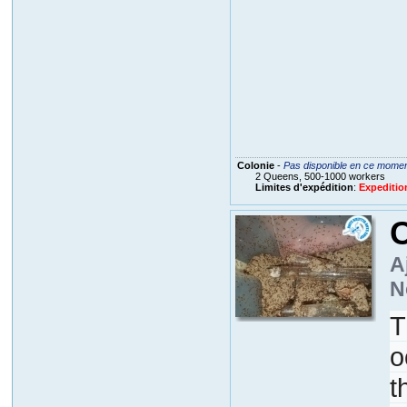
Colonie
-
Pas disponible en ce mome
2 Queens, 500-1000 workers
Limites d'expédition
:
Expeditio
C
A
N
T
o
t