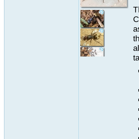
T
C
a
t
a
t