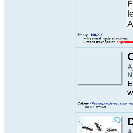
F
l
A
Empty
-
199,00 €
with several hundered workers
Limites d'expédition
:
Expeditio
C
A
N
E
w
Colony
-
Pas disponible en ce momen
200-400 worker
D
A