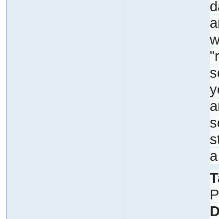
d
a
w
"
s
y
a
s
s
a
T
P
D