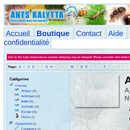
Accueil
Boutique
Contact
Aide
confidentialité
Due to the high temperatures outside shipping may be delayed. Please consider this before
Page:
A
B
C
D
E
F
G
H
I
J
K
L
M
N
O
P
Q
R
S
T
U
V
W
X
Y
A
Catégories
Fourmis
A
Afrique
(30)
Amérique
N
(43)
Asie
(56)
Australie
(19)
Europe
(50)
Divers
(2)
Equipement
(5)
Containers
(3)