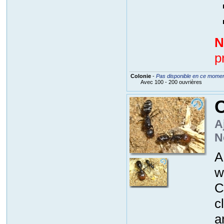
N
p
Colonie
-
Pas disponible en ce mome
Avec 100 - 200 ouvrières
A
N
A
w
C
c
a