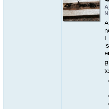
A
N
A
n
E
i
e
B
t