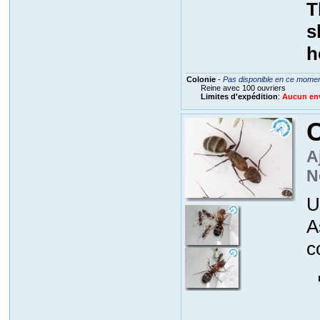
T
s
h
Colonie
-
Pas disponible en ce mome
Reine avec 100 ouvriers
Limites d'expédition
:
Aucun envo
A
N
U
A
c