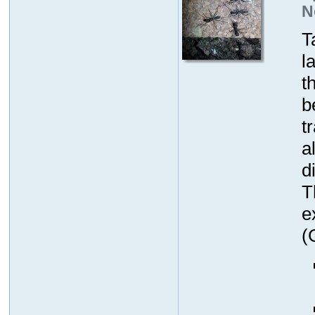
N
T
l
t
b
t
a
d
T
e
(