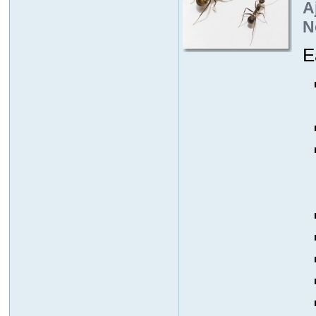
A
N
E