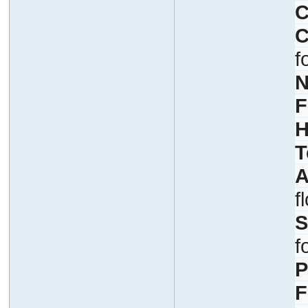
C
C
f
N
F
H
T
A
f
S
f
P
F