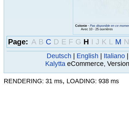
Colonie
-
Pas disponible en ce mome
Avec 10 - 25 ouvrières
Page:
A
B
C
D
E
F
G
H
I
J
K
L
M
Deutsch
|
English
|
Italiano
Kalytta
eCommerce, Version 2
,
RENDERING: 31 ms
LOADING: 938 ms