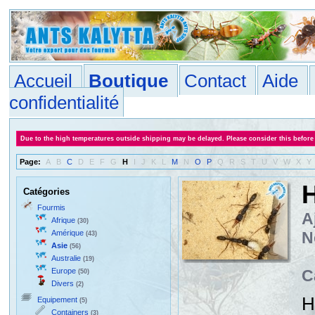
Accueil
Boutique
Contact
Aide
confidentialité
Due to the high temperatures outside shipping may be delayed. Please consider this before
Page:
A
B
C
D
E
F
G
H
I
J
K
L
M
N
O
P
Q
R
S
T
U
V
W
X
Y
H
Catégories
Fourmis
A
Afrique
(30)
Amérique
N
(43)
Asie
(56)
Australie
(19)
Europe
C
(50)
Divers
(2)
H
Equipement
(5)
Containers
(3)