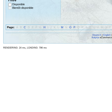
Filtre
Disponible
Bientôt disponible
Page:
A
B
C
D
E
F
G
H
I
J
K
L
M
N
O
P
Q
R
S
T
U
V
W
X
Y
Deutsch
|
English
Kalytta
eCommerce, 
,
RENDERING: 24 ms
LOADING: 796 ms