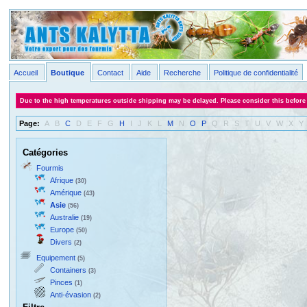
Accueil
Boutique
Contact
Aide
Recherche
Politique de confidentialité
Due to the high temperatures outside shipping may be delayed. Please consider this before
Page:
A
B
C
D
E
F
G
H
I
J
K
L
M
N
O
P
Q
R
S
T
U
V
W
X
Y
Catégories
Fourmis
Afrique
(30)
Amérique
(43)
Asie
(56)
Australie
(19)
Europe
(50)
Divers
(2)
Equipement
(5)
Containers
(3)
Pinces
(1)
Anti-évasion
(2)