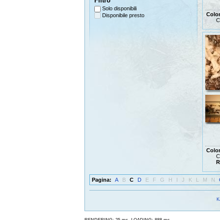
Filtro
Solo disponibili
Colo
Disponibile presto
C
Colo
C
R
Pagina:
A
B
C
D
E
F
G
H
I
J
K
L
M
N
K
,
RENDERING: 25 ms
LOADING: 888 ms