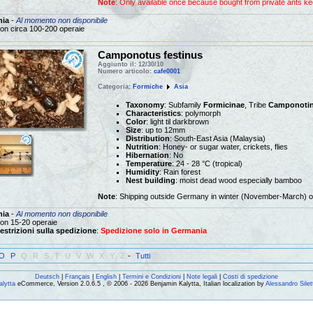
Note
: Only available once because bought from private ants ke
nia
-
Al momento non disponibile
on circa 100-200 operaie
Camponotus festinus
Aggiunto il: 12/30/10
Numero articolo:
cafe0001
Categoria:
Formiche
Asia
Taxonomy
: Subfamily
Formicinae
, Tribe
Camponotin
Characteristics
: polymorph
Color
: light til darkbrown
Size
: up to 12mm
Distribution
: South-East Asia (Malaysia)
Nutrition
: Honey- or sugar water, crickets, flies
Hibernation
: No
Temperature
: 24 - 28 °C (tropical)
Humidity
: Rain forest
Nest building
: moist dead wood especially bamboo
Note
: Shipping outside Germany in winter (November-March) on
nia
-
Al momento non disponibile
on 15-20 operaie
estrizioni sulla spedizione
:
Spedizione solo in Germania
O
P
Q
R
S
T
U
V
W
X
Y
Z
-
Tutti
Deutsch
|
Français
|
English
|
Termini e Condizioni
|
Note legali
|
Costi di spedizione
alytta
eCommerce, Version 2.0.6.5 , © 2006 - 2026 Benjamin Kalytta, Italian localization by
Alessandro Silet