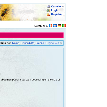
Carrello
(0)
Login
Registrati
Language
:
rdina per
:
Nome
,
Disponibilita
,
Prezzo
,
Origine
,
e
(9)
i
n abdomen (Color may vary depending on the size of