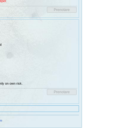
eper.
i
ly on own risk.
to