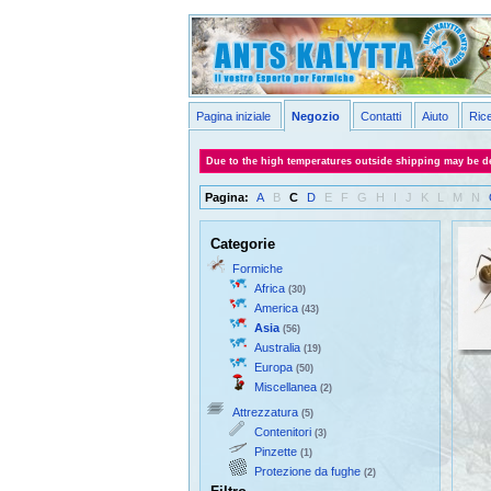
Pagina iniziale
Negozio
Contatti
Aiuto
Ric
Due to the high temperatures outside shipping may be de
Pagina:
A
B
C
D
E
F
G
H
I
J
K
L
M
N
Categorie
Formiche
Africa
(30)
America
(43)
Asia
(56)
Australia
(19)
Europa
(50)
Miscellanea
(2)
Attrezzatura
(5)
Contenitori
(3)
Pinzette
(1)
Protezione da fughe
(2)