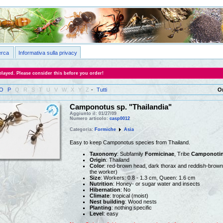
erca
Informativa sulla privacy
layed. Please consider this before you order!
O
P
Q
R
S
T
U
V
W
X
Y
Z
-
Tutti
O
Camponotus sp. "Thailandia"
Aggiunto il: 01/27/09
Numero articolo:
casp0012
Categoria:
Formiche
Asia
Easy to keep Camponotus species from Thailand.
Taxonomy
: Subfamily
Formicinae
, Tribe
Camponotin
Origin
: Thailand
Color
: red-brown head, dark thorax and reddish-brow
the worker)
Size
: Workers: 0.8 - 1.3 cm, Queen: 1.6 cm
Nutrition
: Honey- or sugar water and insects
Hibernation
: No
Climate
: tropical (moist)
Nest building
: Wood nests
Planting
: nothing specific
Level
: easy