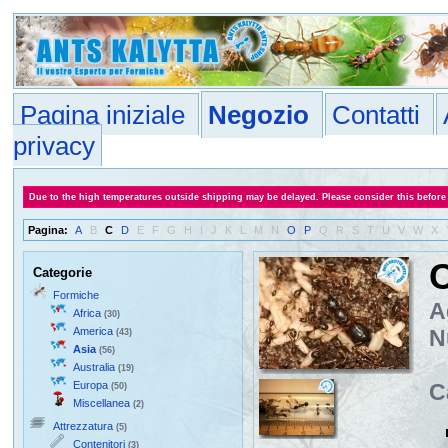
Pagina iniziale
Negozio
Contatti
privacy
Due to the high temperatures outside shipping may be delayed. Please consider this before
Pagina:
A
B
C
D
E
F
G
H
I
J
K
L
M
N
O
P
Q
R
S
T
U
V
W
X
C
Categorie
Formiche
A
Africa
(30)
America
N
(43)
Asia
(56)
Australia
(19)
Europa
C
(50)
Miscellanea
(2)
Attrezzatura
(5)
Contenitori
(3)