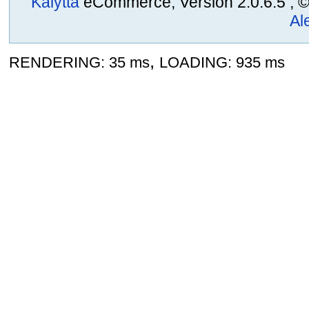
Kalytta
eCommerce, Version 2.0.6.5 , © 2
Al
,
RENDERING: 35 ms
LOADING: 935 ms