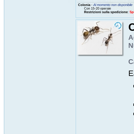
Colonia
-
Al momento non disponibile
Con 15-20 operaie
Restrizioni sulla spedizione
:
Sp
C
A
N
C
E