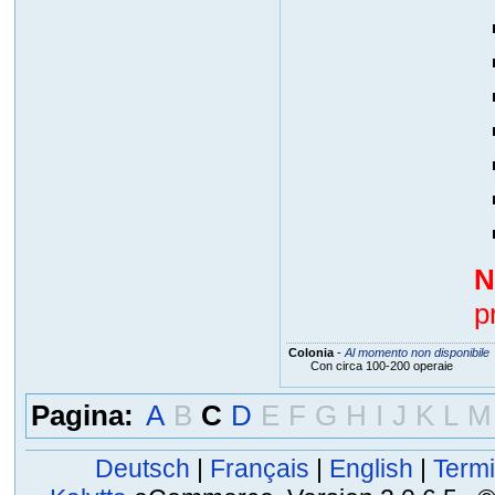
N
p
Colonia
-
Al momento non disponibile
Con circa 100-200 operaie
Pagina:
A
B
C
D
E
F
G
H
I
J
K
L
M
Deutsch
|
Français
|
English
|
Termi