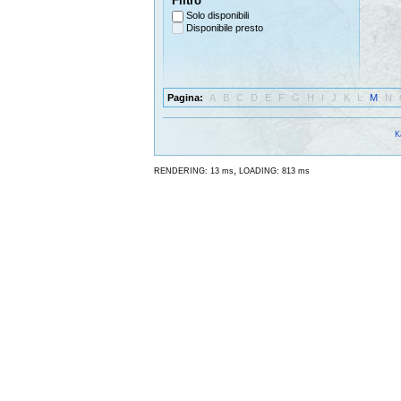
Filtro
Solo disponibili
Disponibile presto
Pagina:
A
B
C
D
E
F
G
H
I
J
K
L
M
N
K
,
RENDERING: 13 ms
LOADING: 813 ms