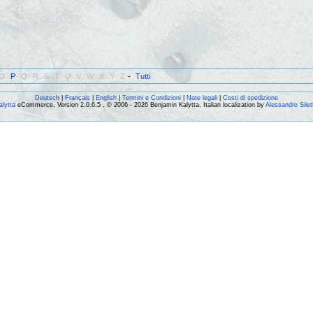
O
P
Q
R
S
T
U
V
W
X
Y
Z
-
Tutti
Deutsch
|
Français
|
English
|
Termini e Condizioni
|
Note legali
|
Costi di spedizione
alytta
eCommerce, Version 2.0.6.5 , © 2006 - 2026 Benjamin Kalytta, Italian localization by
Alessandro Silet