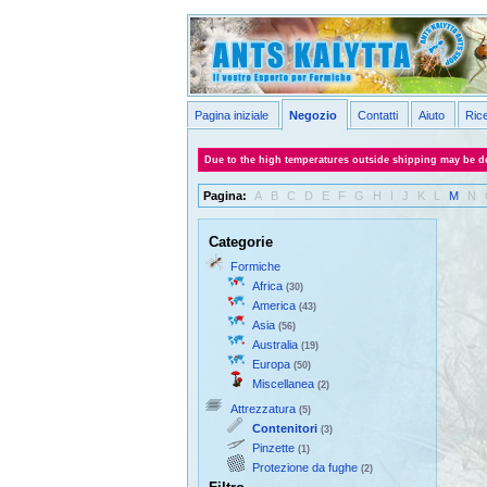
Pagina iniziale
Negozio
Contatti
Aiuto
Ric
Due to the high temperatures outside shipping may be de
Pagina:
A
B
C
D
E
F
G
H
I
J
K
L
M
N
Categorie
Formiche
Africa
(30)
America
(43)
Asia
(56)
Australia
(19)
Europa
(50)
Miscellanea
(2)
Attrezzatura
(5)
Contenitori
(3)
Pinzette
(1)
Protezione da fughe
(2)