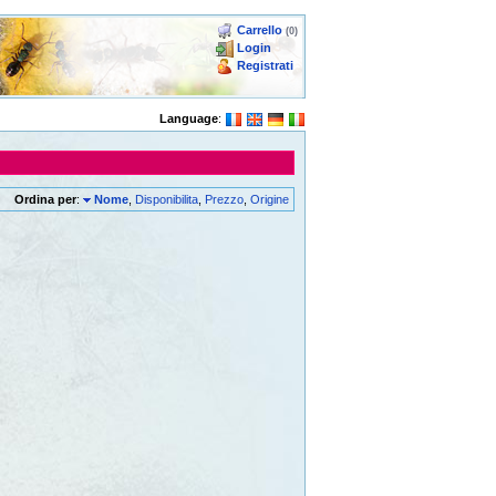
Carrello
(0)
Login
Registrati
Language
:
Ordina per
:
Nome
,
Disponibilita
,
Prezzo
,
Origine