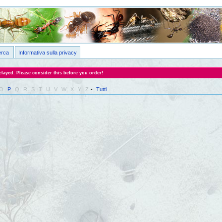
erca
Informativa sulla privacy
layed. Please consider this before you order!
O
P
Q
R
S
T
U
V
W
X
Y
Z
-
Tutti