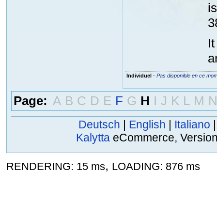
i
3
I
a
Individuel
-
Pas disponible en ce mo
Page:
A
B
C
D
E
F
G
H
I
J
K
L
M
Deutsch
|
English
|
Italiano
Kalytta
eCommerce, Version 2
,
RENDERING: 15 ms
LOADING: 876 ms