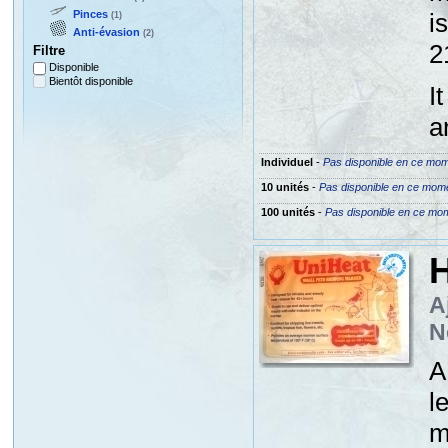
Pinces
i
(1)
Anti-évasion
(2)
2
Filtre
Disponible
Bientôt disponible
I
a
Individuel
-
Pas disponible en ce mo
10 unités
-
Pas disponible en ce mom
100 unités
-
Pas disponible en ce mo
H
A
N
A
l
m