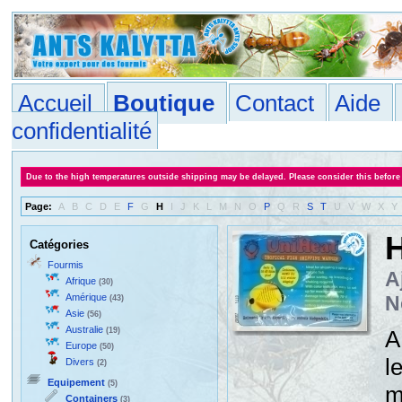
Accueil
Boutique
Contact
Aide
confidentialité
Due to the high temperatures outside shipping may be delayed. Please consider this before
Page:
A
B
C
D
E
F
G
H
I
J
K
L
M
N
O
P
Q
R
S
T
U
V
W
X
Y
H
Catégories
Fourmis
A
Afrique
(30)
Amérique
N
(43)
Asie
(56)
Australie
(19)
A
Europe
(50)
l
Divers
(2)
Equipement
(5)
m
Containers
(3)