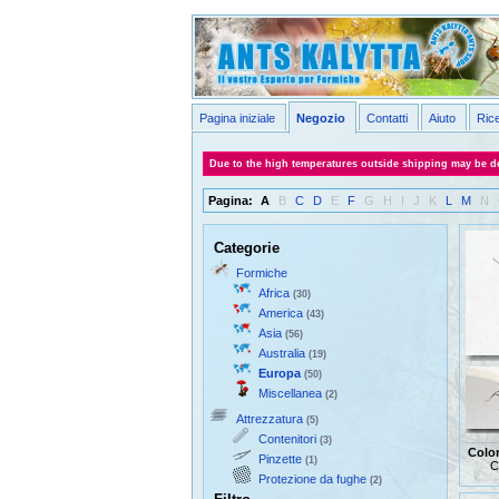
Pagina iniziale
Negozio
Contatti
Aiuto
Ric
Due to the high temperatures outside shipping may be de
Pagina:
A
B
C
D
E
F
G
H
I
J
K
L
M
N
Categorie
Formiche
Africa
(30)
America
(43)
Asia
(56)
Australia
(19)
Europa
(50)
Miscellanea
(2)
Attrezzatura
(5)
Contenitori
(3)
Colo
Pinzette
(1)
C
Protezione da fughe
(2)