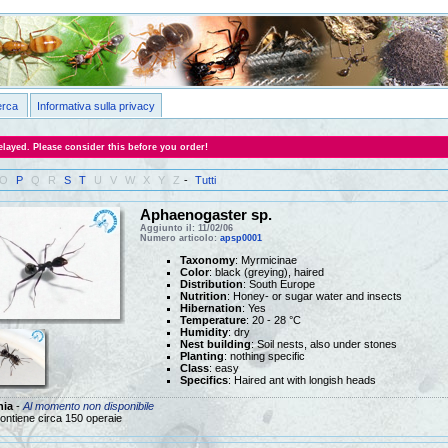
erca
Informativa sulla privacy
layed. Please consider this before you order!
O
P
Q
R
S
T
U
V
W
X
Y
Z
-
Tutti
Aphaenogaster sp.
Aggiunto il: 11/02/06
Numero articolo:
apsp0001
Taxonomy
: Myrmicinae
Color
: black (greying), haired
Distribution
: South Europe
Nutrition
: Honey- or sugar water and insects
Hibernation
: Yes
Temperature
: 20 - 28 °C
Humidity
: dry
Nest building
: Soil nests, also under stones
Planting
: nothing specific
Class
: easy
Specifics
: Haired ant with longish heads
nia
-
Al momento non disponibile
ontiene circa 150 operaie