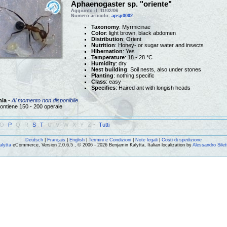
Aphaenogaster sp. "oriente"
Aggiunto il: 11/02/06
Numero articolo:
apsp0002
Taxonomy
: Myrmicinae
Color
: light brown, black abdomen
Distribution
: Orient
Nutrition
: Honey- or sugar water and insects
Hibernation
: Yes
Temperature
: 18 - 28 °C
Humidity
: dry
Nest building
: Soil nests, also under stones
Planting
: nothing specific
Class
: easy
Specifics
: Haired ant with longish heads
nia
-
Al momento non disponibile
ontiene 150 - 200 operaie
O
P
Q
R
S
T
U
V
W
X
Y
Z
-
Tutti
Deutsch
|
Français
|
English
|
Termini e Condizioni
|
Note legali
|
Costi di spedizione
alytta
eCommerce, Version 2.0.6.5 , © 2006 - 2026 Benjamin Kalytta, Italian localization by
Alessandro Silet