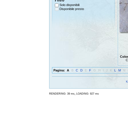
Filtro
Solo disponibili
Disponibile presto
Colo
C
Pagina:
A
B
C
D
E
F
G
H
I
J
K
L
M
N
K
,
RENDERING: 39 ms
LOADING: 927 ms