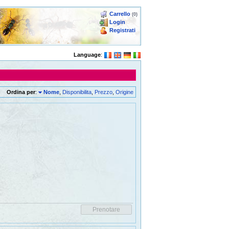
Carrello
(0)
Login
Registrati
Language
:
Ordina per
:
Nome
,
Disponibilita
,
Prezzo
,
Origine