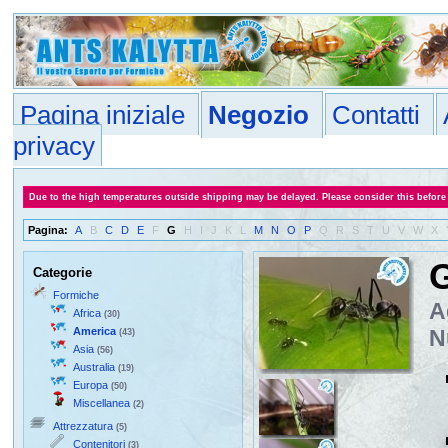
Pagina iniziale
Negozio
Contatti
privacy
Due to the high temperatures outside shipping may be delayed. Please consider this before
Pagina:
A
B
C
D
E
F
G
H
I
J
K
L
M
N
O
P
Q
R
S
T
U
V
W
X
G
Categorie
Formiche
A
Africa
(30)
America
N
(43)
Asia
(56)
Australia
(19)
Europa
(50)
Miscellanea
(2)
Attrezzatura
(5)
Contenitori
(3)