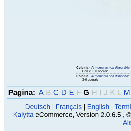
Colonia
-
Al momento non disponibile
Con 20-30 operaie
Colonia
-
Al momento non disponibile
3-6 operaie
Pagina:
A
B
C
D
E
F
G
H
I
J
K
L
M
Deutsch
|
Français
|
English
|
Termi
Kalytta
eCommerce, Version 2.0.6.5 , © 2
Al