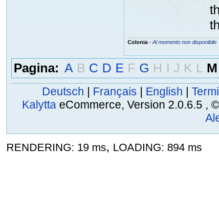
t
t
Colonia
-
Al momento non disponibile
Pagina:
A
B
C
D
E
F
G
H
I
J
K
L
M
Deutsch
|
Français
|
English
|
Termi
Kalytta
eCommerce, Version 2.0.6.5 , © 2
Al
,
RENDERING: 19 ms
LOADING: 894 ms