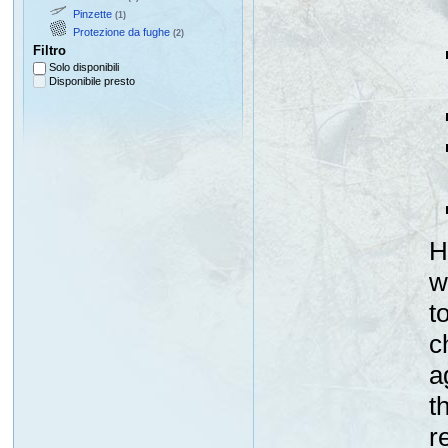
Pinzette
(1)
Protezione da fughe
(2)
Filtro
Solo disponibili
Disponibile presto
H
w
t
c
a
t
r