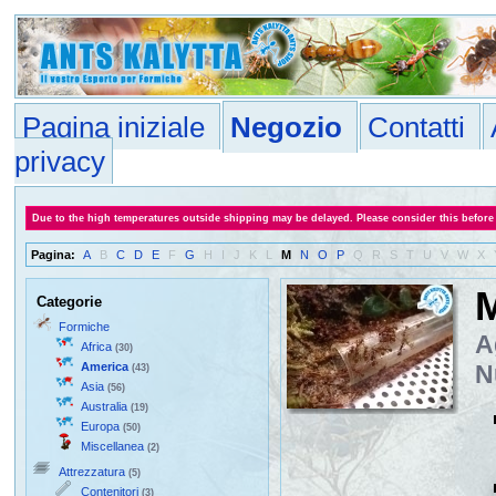
Pagina iniziale
Negozio
Contatti
privacy
Due to the high temperatures outside shipping may be delayed. Please consider this before
Pagina:
A
B
C
D
E
F
G
H
I
J
K
L
M
N
O
P
Q
R
S
T
U
V
W
X
Categorie
Formiche
A
Africa
(30)
America
N
(43)
Asia
(56)
Australia
(19)
Europa
(50)
Miscellanea
(2)
Attrezzatura
(5)
Contenitori
(3)