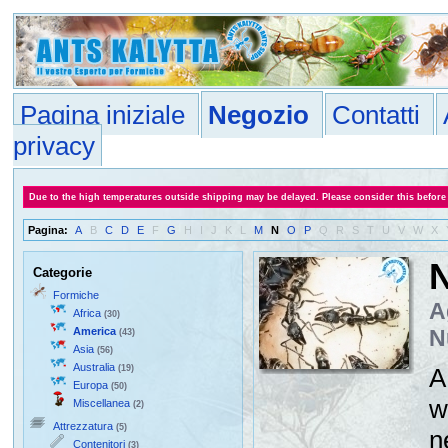
Pagina iniziale
Negozio
Contatti
privacy
Due to the high temperatures outside shipping may be delayed. Please consider this before
Pagina:
A
B
C
D
E
F
G
H
I
J
K
L
M
N
O
P
Q
R
S
T
U
V
W
X
N
Categorie
Formiche
A
Africa
(30)
America
N
(43)
Asia
(56)
Australia
(19)
A
Europa
(50)
w
Miscellanea
(2)
Attrezzatura
(5)
n
Contenitori
(3)