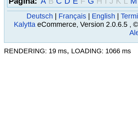
Pagina:
A
B
C
D
E
F
G
H
I
J
K
L
M
Deutsch
|
Français
|
English
|
Termi
Kalytta
eCommerce, Version 2.0.6.5 , © 2
Al
,
RENDERING: 19 ms
LOADING: 1066 ms