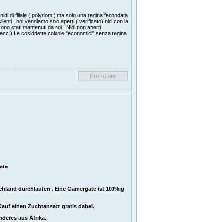
idi di filiale ( polydom ) ma solo una regina fecondata
ienti , noi vendiamo solo aperti ( verificato) nidi con la
sono stati mantenuti da noi .
Nidi non aperti
, ecc.)
Le cosiddette colonie "economici" senza regina
ate
schland durchlaufen . Eine Gamergate ist 100%ig
Kauf einen Zuchtansatz gratis dabei.
deres aus Afrika.