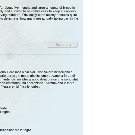
or about five months and large amounts of brood in
ly and showed to be rather easy to keep in captivity.
arying numbers. Obviously each colony contains quite
 to determine, how many are actually taking part in the
no il loro nido o più nidi .
Non vivere nel terreno e
rio corpo , in modo che insieme trovano la forza di
mantenuti fino altro gruppo di lavoratori che sono stati
 , che emettono una secrezione .
Si muovono le larve
tessere nidi " tra le foglie .
forte
 lunghe
ficazione tra le foglie