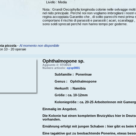
Livello : Media
Nota : Grandi Oecophylla longinoda colonie nelle selvagge molti n
nel nido principale.
Perché noi non vogliamo imbrogliare i nostri cl
regina accoppiata Garantito che , di solito parecchi mesi prima 
comportano il rischio di parassiti e parassiti ( acari, scarafaggi 
sono soldi sprecati perché non hanno tempo per goderne.
ia piccola
-
Al momento non disponibile
on 10 - 20 operaie
Ophthalmopone sp.
Aggiunto il: 07/30/23
Numero articolo:
opsp0001
Subfamilie : Ponerinae
Genus : Ophthalmopone
Herkunft : Namibia
Größe : ca. 10-12mm
Koloniegröße : ca. 20-25 Arbeiterinnen mit Gamerg
Einmalig im Angebot.
Die Kolonie hat einen kompletten Brutzyklus hier in Deut
vorhanden.
Ernährung erfolgt mit jungen Schaben : hier gibt es beim 
Eine tagaktive gut zu beobachtende Ponerine, etwas beson