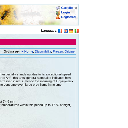
Carrello
(0)
Login
Registrati
Language
:
Ordina per
:
Nome
,
Disponibilita
,
Prezzo
,
Origine
ch especially stands out due to its exceptional speed
rod Ant", this ants' genera name also indicates how
t-stressed insects. Hence the meaning of
Ocymyrmex
ity to consume even large prey items in no time.
ut 7 - 8 mm
temperatures within this period up to +7 °C at night,
C