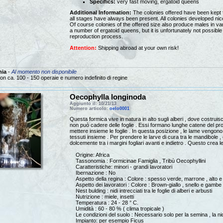
Specifics:
very fast moving, ergatoid queens
Additional Information:
The colonies offered have been kept f
all stages have always been present. All colonies developed nice
Of course colonies of the offered size also produce males in v
a number of ergatoid queens, but it is unfortunately not possible
reproduction process.
Attention:
Shipping abroad at your own risk!
nia
-
Al momento non disponibile
on ca. 100 - 150 operaie e numero indefinito di regine
Oecophylla longinoda
Aggiunto il: 10/21/13
Numero articolo:
oelo0001
Questa formica vive in natura in alto sugli alberi , dove costruisco
non può cadere delle foglie .
Essi formano lunghe catene del prop
mettere insieme le foglie .
In questa posizione , le lame vengono 
tessuti insieme .
Per prendere le larve di cura tra le mandibole
dolcemente tra i margini fogliari avanti e indietro .
Questo crea le "
Origine: Africa
Tassonomia : Formicinae Famiglia , Tribù Oecophyllini
Caratteristiche: minori - grandi lavoratori
Ibernazione : No
Aspetto della regina : Colore : spesso verde, marrone , alto e 
Aspetto dei lavoratori : Colore : Brown-giallo , snello e gambe
Nest bulding : nidi intrecciati tra le foglie di alberi e arbusti
Nutrizione : miele, insetti
Temperatura : 24 - 28 ° C.
Umidità : 60 - 80 % ( clima tropicale )
Le condizioni del suolo : Necessario solo per la semina , la nidi
Impianto: per esempio
Ficus