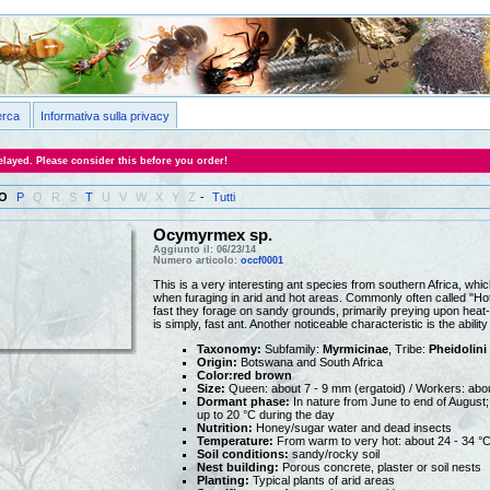
erca
Informativa sulla privacy
layed. Please consider this before you order!
O
P
Q
R
S
T
U
V
W
X
Y
Z
-
Tutti
Ocymyrmex sp.
Aggiunto il: 06/23/14
Numero articolo:
occf0001
This is a very interesting ant species from southern Africa, whi
when furaging in arid and hot areas. Commonly often called "Hot
fast they forage on sandy grounds, primarily preying upon hea
is simply, fast ant. Another noticeable characteristic is the abil
Taxonomy:
Subfamily:
Myrmicinae
, Tribe:
Pheidolini
Origin:
Botswana and South Africa
Color:red brown
Size:
Queen: about 7 - 9 mm (ergatoid) / Workers: abo
Dormant phase:
In nature from June to end of August; 
up to 20 °C during the day
Nutrition:
Honey/sugar water and dead insects
Temperature:
From warm to very hot: about 24 - 34 °
Soil conditions:
sandy/rocky soil
Nest building:
Porous concrete, plaster or soil nests
Planting:
Typical plants of arid areas