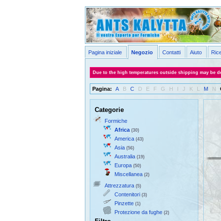
Pagina iniziale
Negozio
Contatti
Aiuto
Ric
Due to the high temperatures outside shipping may be de
Pagina:
A
B
C
D
E
F
G
H
I
J
K
L
M
N
Categorie
Formiche
Africa
(30)
America
(43)
Asia
(56)
Australia
(19)
Europa
(50)
Miscellanea
(2)
Attrezzatura
(5)
Contenitori
(3)
Pinzette
(1)
Protezione da fughe
(2)