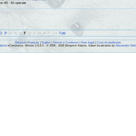
on 40 - 50 operaie
O
P
Q
R
S
T
U
V
W
X
Y
Z
-
Tutti
Deutsch
|
Français
|
English
|
Termini e Condizioni
|
Note legali
|
Costi di spedizione
alytta
eCommerce, Version 2.0.6.5 , © 2006 - 2026 Benjamin Kalytta, Italian localization by
Alessandro Silet