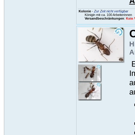
A
Kolonie
-
Zur Zeit nicht verfügbar
Königin mit ca. 100 Arbeiterinnen
Versandbeschränkungen
:
Kein 
H
A
E
I
a
a