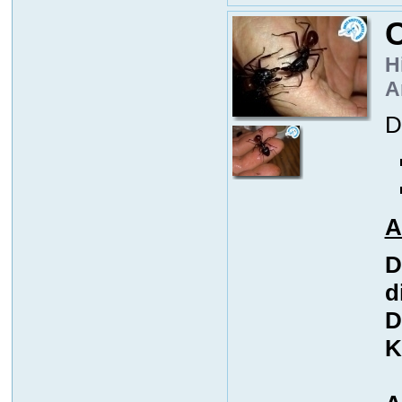
H
A
D
A
D
d
D
K