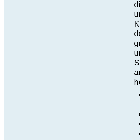
d
u
K
d
g
u
S
a
h