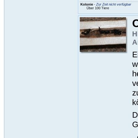
Kolonie
-
Zur Zeit nicht verfügbar
Über 100 Tiere
H
A
E
w
h
v
z
k
D
G