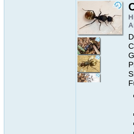
H
A
D
C
G
P
S
F