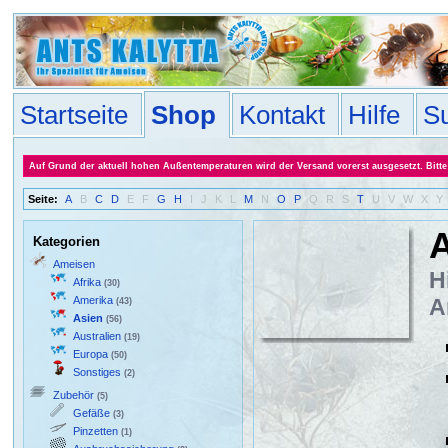
Startseite
Shop
Kontakt
Hilfe
S
Auf Grund der aktuell hohen Außentemperaturen wird der Versand vorerst ausgesetzt. Bitte 
Seite:
A
B
C
D
E
F
G
H
I
J
K
L
M
N
O
P
Q
R
S
T
U
V
W
X
Y
A
Kategorien
Ameisen
H
Afrika
(30)
Amerika
A
(43)
Asien
(56)
Australien
(19)
Europa
(50)
Sonstiges
(2)
Zubehör
(5)
Gefäße
(3)
Pinzetten
(1)