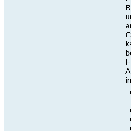
B
u
a
C
k
b
H
A
i