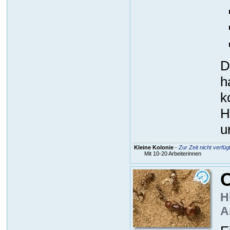
D
h
k
H
u
Kleine Kolonie
-
Zur Zeit nicht verfüg
Mit 10-20 Arbeiterinnen
C
H
A