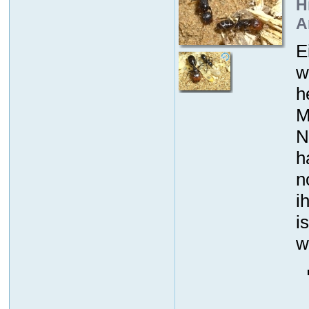
H
A
E
w
h
M
N
h
n
i
i
w