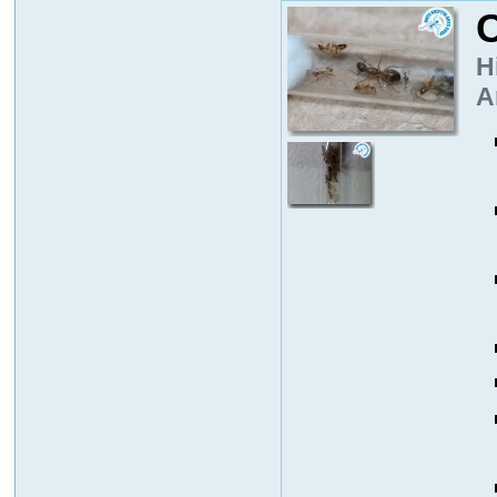
C
H
A