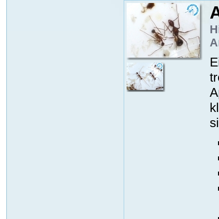
A
H
A
E
t
A
k
s