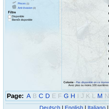
Pinces
(1)
Anti-évasion
(2)
Filtre
Disponible
Bientôt disponible
Colonie
-
Pas disponible en ce mome
Avec plus ou moins 100 ouvrières
Page:
A
B
C
D
E
F
G
H
I
J
K
L
M
Deutsch
|
English
|
Italiano