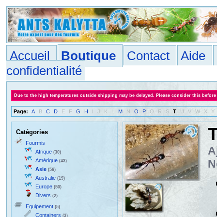
Accueil
Boutique
Contact
Aide
confidentialité
Due to the high temperatures outside shipping may be delayed. Please consider this before
Page:
A
B
C
D
E
F
G
H
I
J
K
L
M
N
O
P
Q
R
S
T
U
V
W
X
Y
T
Catégories
Fourmis
A
Afrique
(30)
Amérique
N
(43)
Asie
(56)
Australie
(19)
Europe
(50)
Divers
(2)
Equipement
(5)
Containers
(3)