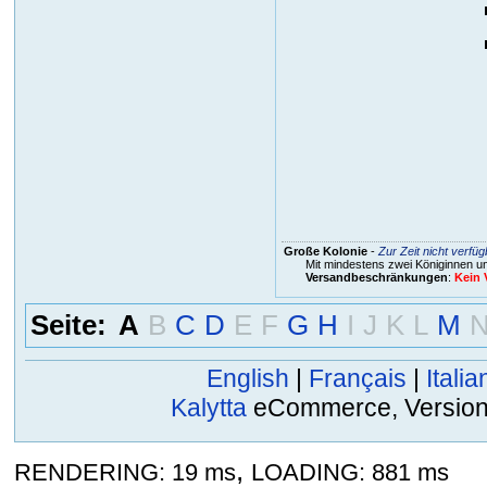
Große Kolonie
-
Zur Zeit nicht verfüg
Mit mindestens zwei Königinnen un
Versandbeschränkungen
:
Kein 
Seite:
A
B
C
D
E
F
G
H
I
J
K
L
M
English
|
Français
|
Italia
Kalytta
eCommerce, Version 2
,
RENDERING: 19 ms
LOADING: 881 ms