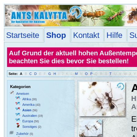
Startseite
Shop
Kontakt
Hilfe
S
Auf Grund der aktuell hohen Außentemper
beachten Sie dies bevor Sie bestellen!
Seite:
A
B
C
D
E
F
G
H
I
J
K
L
M
N
O
P
Q
R
S
T
U
V
W
X
Y
A
Kategorien
Ameisen
H
Afrika
(30)
Amerika
A
(43)
Asien
(56)
Australien
(19)
E
Europa
(50)
t
Sonstiges
(2)
Zubehör
(5)