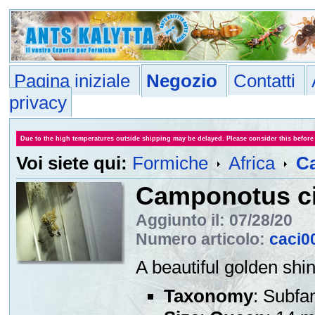
Pagina iniziale
Negozio
Contatti
privacy
Due to the high temperatures outside shipping may be delayed. Please consider this before
Voi siete qui:
Formiche
Africa
Ca
Camponotus ci
Aggiunto il: 07/28/20
Numero articolo:
caci0
A beautiful golden shin
Taxonomy
: Subfa