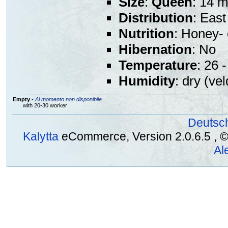
Size
:
Queen
: 14 
Distribution
: East
Nutrition
: Honey- 
Hibernation
: No
Temperature
: 26 
Humidity
: dry (vel
Empty
-
Al momento non disponibile
with 20-30 worker
Deutsc
Kalytta
eCommerce, Version 2.0.6.5 , © 2
Al