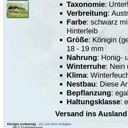
Taxonomie
: Unter
Verbreitung
: Aust
Farbe
: schwarz mi
Hinterleib
Größe
: Königin (g
18 - 19 mm
Nahrung
: Honig-
Winterruhe
: Nein
Klima
: Winterfeuc
Nestbau
: Diese Ar
Bepflanzung
: ega
Haltungsklasse
: 
Versand ins Ausland 
Königin (rotbeinig)
-
Zur Zeit nicht verfügbar
Mit 5-10 Arbeiterinnen