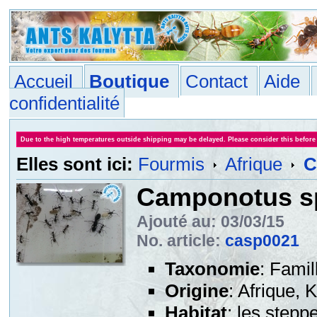
Accueil
Boutique
Contact
Aide
confidentialité
Due to the high temperatures outside shipping may be delayed. Please consider this before
Elles sont ici:
Fourmis
Afrique
C
Camponotus s
Ajouté au: 03/03/15
No. article:
casp0021
Taxonomie
: Famil
Origine
: Afrique, 
Habitat
: les stepp