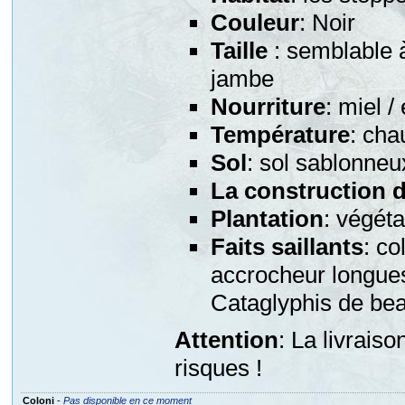
Couleur
: Noir
Taille
: semblable 
jambe
Nourriture
: miel /
Température
: cha
Sol
: sol sablonne
La construction 
Plantation
: végéta
Faits saillants
: co
accrocheur longu
Cataglyphis de be
Attention
: La livrais
risques !
Coloni
-
Pas disponible en ce moment