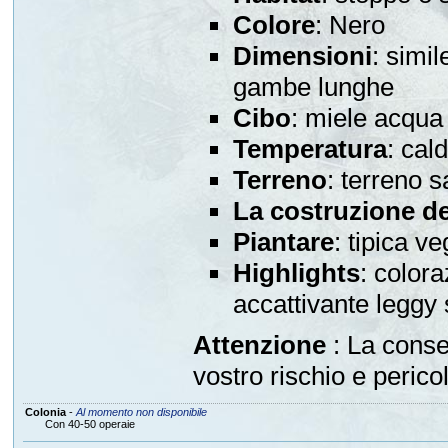
Colore
: Nero
Dimensioni
: simi
gambe lunghe
Cibo
: miele acqua 
Temperatura
: cal
Terreno
: terreno 
La costruzione de
Piantare
: tipica v
Highlights
: color
accattivante leggy
Attenzione
: La conse
vostro rischio e pericol
Colonia
-
Al momento non disponibile
Con 40-50 operaie