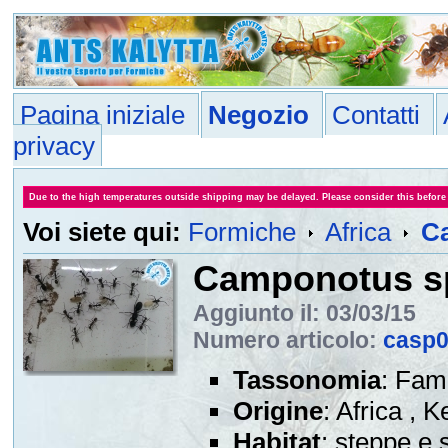
Pagina iniziale
Negozio
Contatti
privacy
Due to the high temperatures outside shipping may be delayed. Please consider this before
Voi siete qui:
Formiche
Africa
C
Camponotus s
Aggiunto il: 03/03/15
Numero articolo:
casp
Tassonomia
: Fam
Origine
: Africa , K
Habitat
: steppe e 