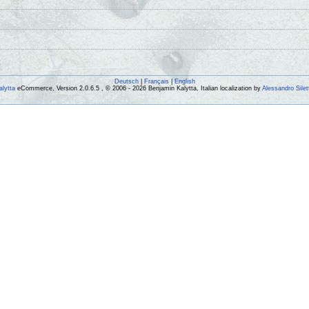
Deutsch
|
Français
|
English
alytta
eCommerce, Version 2.0.6.5 , © 2006 - 2026 Benjamin Kalytta, Italian localization by
Alessandro Silet