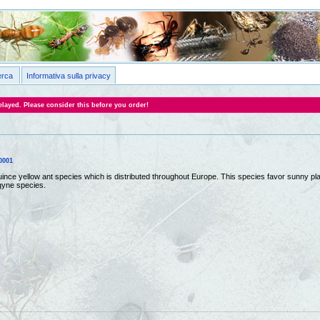
erca
Informativa sulla privacy
layed. Please consider this before you order!
l0001
quince yellow ant species which is distributed throughout Europe. This species favor sunny
gyne species.