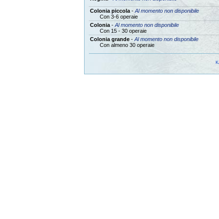
Colonia piccola
-
Al momento non disponibile
Con 3-6 operaie
Colonia
-
Al momento non disponibile
Con 15 - 30 operaie
Colonia grande
-
Al momento non disponibile
Con almeno 30 operaie
K