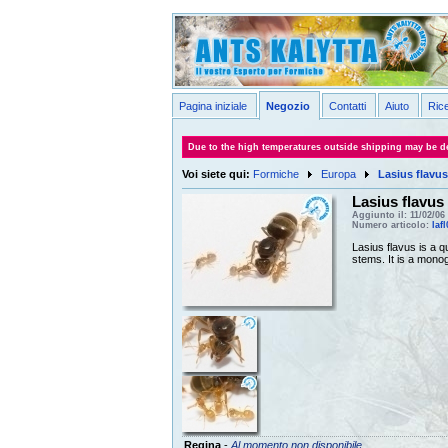
Pagina iniziale
Negozio
Contatti
Aiuto
Ric
Due to the high temperatures outside shipping may be de
Voi siete qui:
Formiche
Europa
Lasius flavus
Lasius flavus
Aggiunto il: 11/02/06
Numero articolo:
laf
Lasius flavus is a 
stems. It is a mono
Regina
-
Al momento non disponibile