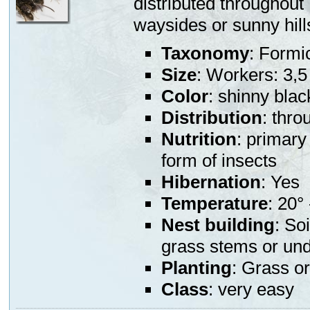
distributed throughout
waysides or sunny hill
Taxonomy
: Formi
Size
: Workers: 3,
Color
: shinny blac
Distribution
: thr
Nutrition
: primary
form of insects
Hibernation
: Yes
Temperature
: 20°
Nest building
: So
grass stems or und
Planting
: Grass or
Class
: very easy