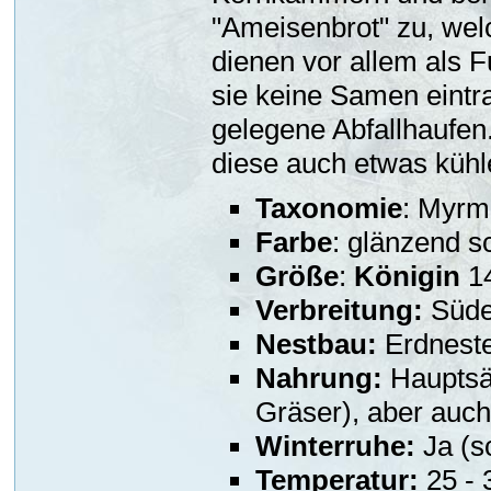
"Ameisenbrot" zu, wel
dienen vor allem als F
sie keine Samen eintr
gelegene Abfallhaufen
diese auch etwas kühl
Taxonomie
: Myrm
Farbe
: glänzend 
Größe
:
Königin
14
Verbreitung:
Süde
Nestbau:
Erdnester
Nahrung:
Hauptsäc
Gräser), aber auc
Winterruhe:
Ja (s
Temperatur:
25 - 