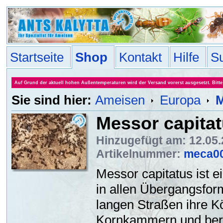
Startseite
Shop
Kontakt
Hilfe
S
Auf Grund der aktuell hohen Außentemperaturen wird der Versand vorerst ausgesetzt. Bitte 
Sie sind hier:
Ameisen
Europa
M
Messor capita
Hinzugefügt am: 12.05
Artikelnummer:
meca0
Messor capitatus ist e
in allen Übergangsfor
langen Straßen ihre Kö
Kornkammern und bere