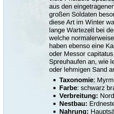
aus den eingetragenen
großen Soldaten beson
diese Art im Winter w
lange Wartezeit bei d
welche normalerweise e
haben ebenso eine Ka
oder Messor capitatu
Spreuhaufen an, wie le
oder lehmigen Sand a
Taxonomie
: Myrm
Farbe
: schwarz br
Verbreitung:
Nord
Nestbau:
Erdneste
Nahrung:
Hauptsäc