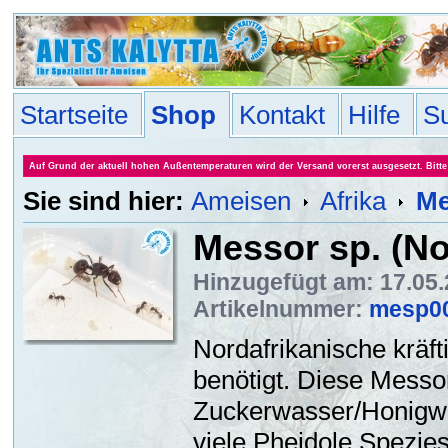
Startseite
Shop
Kontakt
Hilfe
S
Auf Grund der aktuell hohen Außentemperaturen wird der Versand vorerst ausgesetzt. Bitte 
Sie sind hier:
Ameisen
Afrika
Me
Messor sp. (No
Hinzugefügt am: 17.05
Artikelnummer:
mesp0
Nordafrikanische kräft
benötigt. Diese Messo
Zuckerwasser/Honigwas
viele Pheidole Spezie