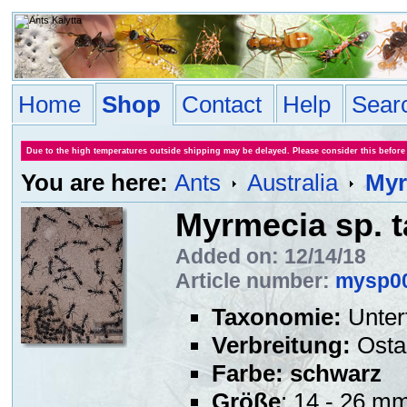
Home
Shop
Contact
Help
Sear
Due to the high temperatures outside shipping may be delayed. Please consider this before
You are here:
Ants
Australia
Myr
Myrmecia sp. t
Added on: 12/14/18
Article number:
mysp0
Taxonomie:
Unter
Verbreitung:
Ostau
Farbe:
schwarz
Größe
: 14 - 26 m