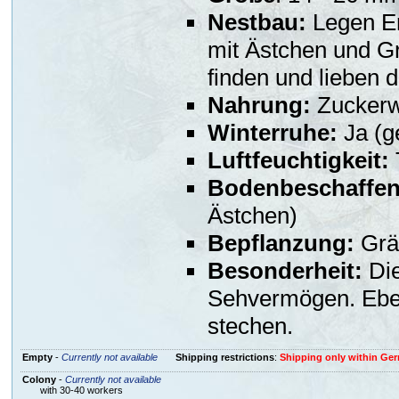
Nestbau:
Legen Er
mit Ästchen und G
finden und lieben 
Nahrung:
Zuckerwa
Winterruhe:
Ja (g
Luftfeuchtigkeit:
Bodenbeschaffen
Ästchen)
Bepflanzung:
Gräs
Besonderheit:
Die
Sehvermögen. Eben
stechen.
Empty
-
Currently not available
Shipping restrictions
:
Shipping only within Ge
Colony
-
Currently not available
with 30-40 workers