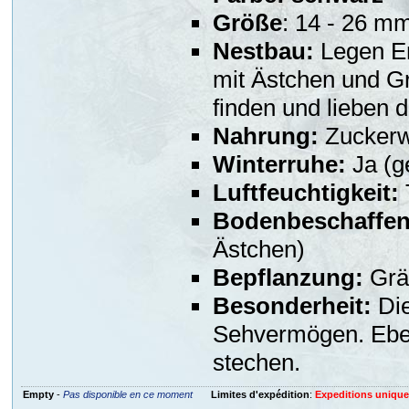
Größe
: 14 - 26 m
Nestbau:
Legen Er
mit Ästchen und G
finden und lieben 
Nahrung:
Zuckerwa
Winterruhe:
Ja (g
Luftfeuchtigkeit:
Bodenbeschaffen
Ästchen)
Bepflanzung:
Gräs
Besonderheit:
Die
Sehvermögen. Eben
stechen.
Empty
-
Pas disponible en ce moment
Limites d'expédition
:
Expeditions uniqu