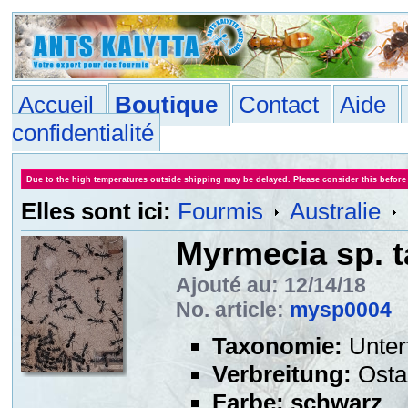
Accueil
Boutique
Contact
Aide
confidentialité
Due to the high temperatures outside shipping may be delayed. Please consider this before
Elles sont ici:
Fourmis
Australie
Myrmecia sp. t
Ajouté au: 12/14/18
No. article:
mysp0004
Taxonomie:
Unter
Verbreitung:
Ostau
Farbe:
schwarz