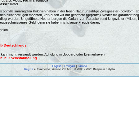
ng:
z.B. Ficus, Pachira aquatica
lasse:
mittel
ophylla smaragdina Kolonien haben in der freien Natur unzählige Zweignester (polydom) aber
den nicht betrügen möchten, verkaufen wir nur geöffnete (geprüfte) Nester mit garantiert beg
legt wurden. Ungeöffnete Nester bergen die Gefahr von Parasiten und Ungeziefer (Milben, 
weggeschmissenes Geld, denn sie haben nicht lange Freude daran.
ohlen !
lb Deutschlands
e kann nicht versandt werden: Abholung in Boppard oder Bremerhaven.
h, nur Selbstabholung
English
|
Français
|
Italiano
Kalytta
eCommerce, Version 2.0.6.5 , © 2006 - 2026 Benjamin Kalytta