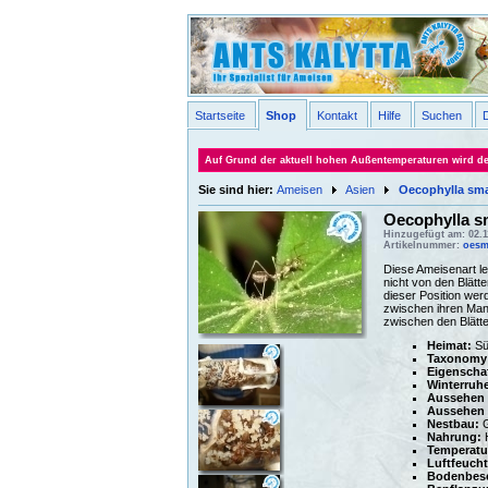
Startseite
Shop
Kontakt
Hilfe
Suchen
Auf Grund der aktuell hohen Außentemperaturen wird der 
Sie sind hier:
Ameisen
Asien
Oecophylla sm
Oecophylla s
Hinzugefügt am: 02.1
Artikelnummer:
oesm
Diese Ameisenart le
nicht von den Blätt
dieser Position wer
zwischen ihren Mand
zwischen den Blätte
Heimat:
Sü
Taxonomy
Eigenscha
Winterruhe
Aussehen 
Aussehen d
Nestbau:
G
Nahrung:
H
Temperatu
Luftfeucht
Bodenbesc