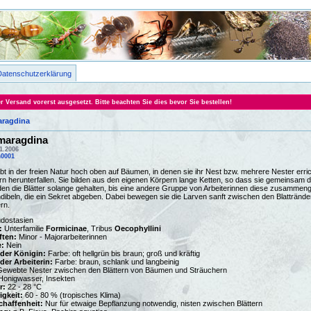
Datenschutzerklärung
Versand vorerst ausgesetzt. Bitte beachten Sie dies bevor Sie bestellen!
aragdina
maragdina
1.2006
0001
bt in der freien Natur hoch oben auf Bäumen, in denen sie ihr Nest bzw. mehrere Nester err
ern herunterfallen. Sie bilden aus den eigenen Körpern lange Ketten, so dass sie gemeinsam d
den die Blätter solange gehalten, bis eine andere Gruppe von Arbeiterinnen diese zusamme
ibeln, die ein Sekret abgeben. Dabei bewegen sie die Larven sanft zwischen den Blattrände
rn.
dostasien
:
Unterfamilie
Formicinae
, Tribus
Oecophyllini
ften:
Minor - Majorarbeiterinnen
:
Nein
der Königin:
Farbe: oft hellgrün bis braun; groß und kräftig
er Arbeiterin:
Farbe: braun, schlank und langbeinig
ewebte Nester zwischen den Blättern von Bäumen und Sträuchern
onigwasser, Insekten
r:
22 - 28 °C
igkeit:
60 - 80 % (tropisches Klima)
haffenheit:
Nur für etwaige Bepflanzung notwendig, nisten zwischen Blättern