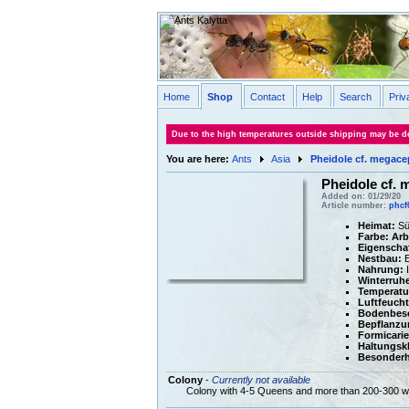
Home
Shop
Contact
Help
Search
Priv
Due to the high temperatures outside shipping may be de
You are here:
Ants
Asia
Pheidole cf. megace
Pheidole cf. 
Added on: 01/29/20
Article number:
phcf
Heimat:
Sü
Farbe:
Arb
Eigenscha
Nestbau:
E
Nahrung:
I
Winterruhe
Temperatu
Luftfeucht
Bodenbesc
Bepflanzu
Formicari
Haltungsk
Besonderh
Colony
-
Currently not available
Colony with 4-5 Queens and more than 200-300 w