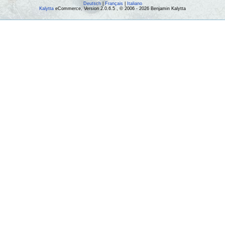
Deutsch
|
Français
|
Italiano
Kalytta
eCommerce, Version 2.0.6.5 , © 2006 - 2026 Benjamin Kalytta