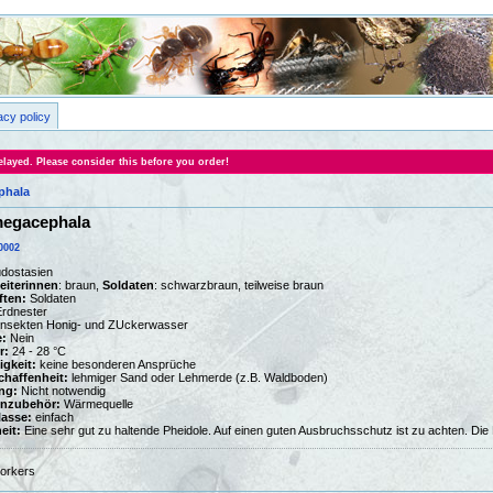
acy policy
layed. Please consider this before you order!
phala
megacephala
0002
dostasien
eiterinnen
: braun,
Soldaten
: schwarzbraun, teilweise braun
ften:
Soldaten
rdnester
nsekten Honig- und ZUckerwasser
:
Nein
r:
24 - 28 °C
igkeit:
keine besonderen Ansprüche
haffenheit:
lehmiger Sand oder Lehmerde (z.B. Waldboden)
ng:
Nicht notwendig
enzubehör:
Wärmequelle
lasse:
einfach
eit:
Eine sehr gut zu haltende Pheidole. Auf einen guten Ausbruchsschutz ist zu achten. Die
orkers