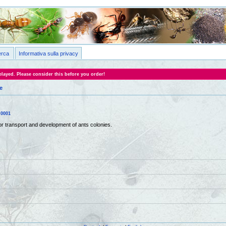
erca
Informativa sulla privacy
layed. Please consider this before you order!
e
u0001
or transport and development of ants colonies.