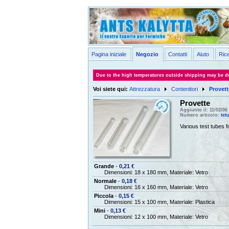
Pagina iniziale
Negozio
Contatti
Aiuto
Ric
Due to the high temperatures outside shipping may be de
Voi siete qui:
Attrezzatura
Contenitori
Provett
Provette
Aggiunto il: 11/02/06
Numero articolo:
tet
Various test tubes f
Grande
-
0,21 €
Dimensioni: 18 x 180 mm, Materiale: Vetro
Normale
-
0,18 €
Dimensioni: 16 x 160 mm, Materiale: Vetro
Piccola
-
0,15 €
Dimensioni: 15 x 100 mm, Materiale: Plastica
Mini
-
0,13 €
Dimensioni: 12 x 100 mm, Materiale: Vetro