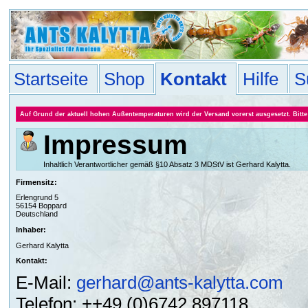
Startseite
Shop
Kontakt
Hilfe
S
Auf Grund der aktuell hohen Außentemperaturen wird der Versand vorerst ausgesetzt. Bitte 
Impressum
Inhaltlich Verantwortlicher gemäß §10 Absatz 3 MDStV ist Gerhard Kalytta.
Firmensitz:
Erlengrund 5
56154 Boppard
Deutschland
Inhaber:
Gerhard Kalytta
Kontakt:
E-Mail:
gerhard@ants-kalytta.com
Telefon: ++49 (0)6742 897118