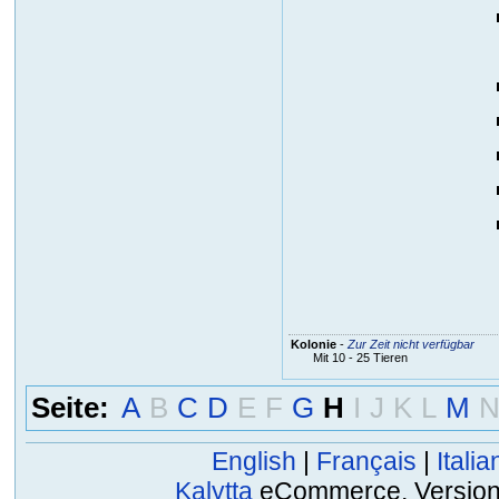
Kolonie
-
Zur Zeit nicht verfügbar
Mit 10 - 25 Tieren
Seite:
A
B
C
D
E
F
G
H
I
J
K
L
M
English
|
Français
|
Italia
Kalytta
eCommerce, Version 2