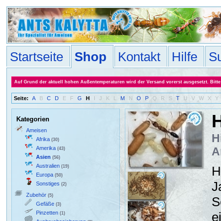
Startseite
Shop
Kontakt
Hilfe
S
Auf Grund der aktuell hohen Außentemperaturen wird der Versand vorerst ausgesetzt. Bitte 
Seite:
A
B
C
D
E
F
G
H
I
J
K
L
M
N
O
P
Q
R
S
T
U
V
W
X
Y
H
Kategorien
Ameisen
H
Afrika
(30)
Amerika
A
(43)
Asien
(56)
Australien
(19)
H
Europa
(50)
J
Sonstiges
(2)
Zubehör
(5)
S
Gefäße
(3)
Pinzetten
e
(1)