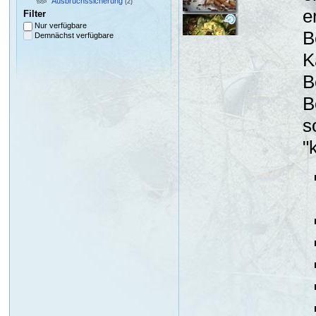
Ausbruchssicherung
(2)
e
Filter
Nur verfügbare
B
Demnächst verfügbare
K
B
B
s
"