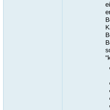
e
e
B
K
B
B
s
"