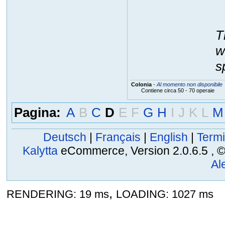
T
w
s
Colonia
-
Al momento non disponibile
Contiene circa 50 - 70 operaie
Pagina:
A
B
C
D
E
F
G
H
I
J
K
L
M
Deutsch
|
Français
|
English
|
Termi
Kalytta
eCommerce, Version 2.0.6.5 , © 2
Al
,
RENDERING: 19 ms
LOADING: 1027 ms