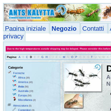
Pagina iniziale
Negozio
Contatti
privacy
Due to the high temperatures outside shipping may be delayed. Please consider this before
Pagina:
A
B
C
D
E
F
G
H
I
J
K
L
M
N
O
P
Q
R
S
T
U
V
W
X
D
Categorie
Formiche
A
Africa
(30)
America
N
(43)
Asia
(56)
Australia
(19)
Europa
(50)
Miscellanea
(2)
Attrezzatura
(5)
Contenitori
(3)