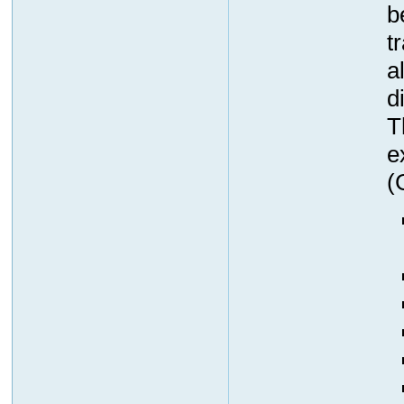
b
t
a
d
T
e
(