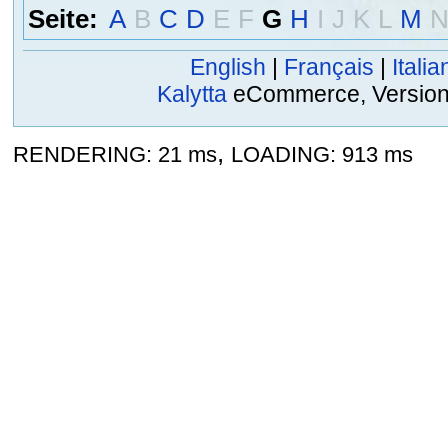
Seite:
A
B
C
D
E
F
G
H
I
J
K
L
M
English
|
Français
|
Italia
Kalytta
eCommerce, Version 2
,
RENDERING: 21 ms
LOADING: 913 ms