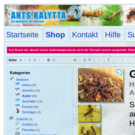
Startseite
Shop
Kontakt
Hilfe
S
Auf Grund der aktuell hohen Außentemperaturen wird der Versand vorerst ausgesetzt. Bitte 
Seite:
A
B
C
D
E
F
G
H
I
J
K
L
M
N
O
P
Q
R
S
T
U
V
W
X
Y
Kategorien
Ameisen
H
Afrika
(30)
Amerika
A
(43)
Asien
(56)
Australien
(19)
S
Europa
(50)
a
Sonstiges
(2)
Zubehör
(5)
H
Gefäße
(3)
Pinzetten
(1)