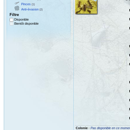
Pinces
(1)
Anti-évasion
(2)
Filtre
Disponible
Bientôt disponible
Colonie
-
Pas disponible en ce mome