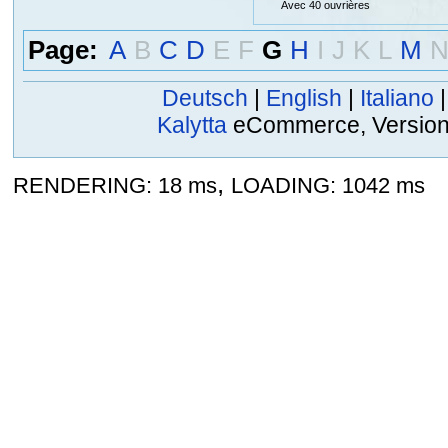
Avec 40 ouvrières
Page:
A
B
C
D
E
F
G
H
I
J
K
L
M
Deutsch
|
English
|
Italiano
Kalytta
eCommerce, Version 2
,
RENDERING: 18 ms
LOADING: 1042 ms