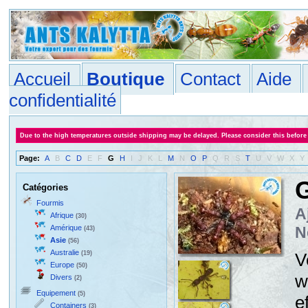
Accueil
Boutique
Contact
Aide
confidentialité
Due to the high temperatures outside shipping may be delayed. Please consider this before
Page:
A
B
C
D
E
F
G
H
I
J
K
L
M
N
O
P
Q
R
S
T
U
V
W
X
Y
Catégories
Fourmis
A
Afrique
(30)
Amérique
N
(43)
Asie
(56)
Australie
(19)
V
Europe
(50)
w
Divers
(2)
Equipement
(5)
e
Containers
(3)