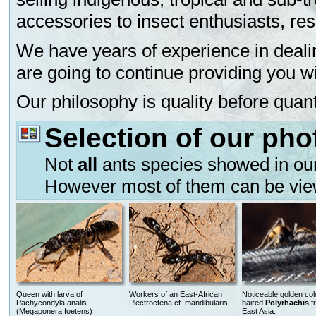
accessories to insect enthusiasts, res
We have years of experience in deali
are going to continue providing you wi
Our philosophy is quality before quant
Selection of our pho
Not
all
ants species showed in ou
However most of them can be view
Queen with larva of
Workers of an East-African
Noticeable golden co
Pachycondyla analis
Plectroctena cf. mandibularis.
haired
Polyrhachis
f
(Megaponera foetens)
East Asia.