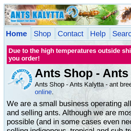
Home
Shop
Contact
Help
Sear
Due to the high temperatures outside sh
you order!
Ants Shop - Ants 
Ants Shop - Ants Kalytta - ant br
online
.
We are a small business operating all
and selling ants. Although we are most
possible (and in some cases even nece
selling indigenous, tropical and sub-t