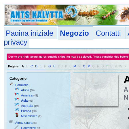
Pagina iniziale
Negozio
Contatti
privacy
Due to the high temperatures outside shipping may be delayed. Please consider this before
Pagina:
A
B
C
D
E
F
G
H
I
J
K
L
M
N
O
P
Q
R
S
T
U
V
W
X
A
Categorie
Formiche
A
Africa
(30)
America
N
(43)
Asia
(56)
Australia
(19)
Europa
(50)
Miscellanea
(2)
Attrezzatura
(5)
Contenitori
(3)