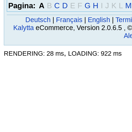
Pagina:
A
B
C
D
E
F
G
H
I
J
K
L
M
Deutsch
|
Français
|
English
|
Termi
Kalytta
eCommerce, Version 2.0.6.5 , © 2
Al
,
RENDERING: 28 ms
LOADING: 922 ms