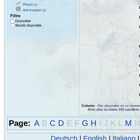
Pinces
(1)
Anti-évasion
(2)
Filtre
Disponible
Bientôt disponible
Colonie
-
Pas disponible en ce mome
Avec plus ou moins 100 ouvrières
Page:
A
B
C
D
E
F
G
H
I
J
K
L
M
Deutsch
|
English
|
Italiano