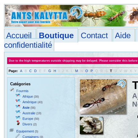
Accueil
Boutique
Contact
Aide
confidentialité
Due to the high temperatures outside shipping may be delayed. Please consider this before
Page:
A
B
C
D
E
F
G
H
I
J
K
L
M
N
O
P
Q
R
S
T
U
V
W
X
Y
T
Catégories
Fourmis
A
Afrique
(30)
Amérique
N
(43)
Asie
(56)
Australie
(19)
Europe
(50)
Divers
(2)
Equipement
(5)
Containers
(3)