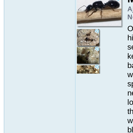
A
N
O
h
s
k
b
w
s
n
l
t
w
b