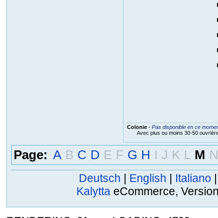
Colonie
-
Pas disponible en ce mome
Avec plus ou moins 30-50 ouvrièr
Page:
A
B
C
D
E
F
G
H
I
J
K
L
M
Deutsch
|
English
|
Italiano
Kalytta
eCommerce, Version 2