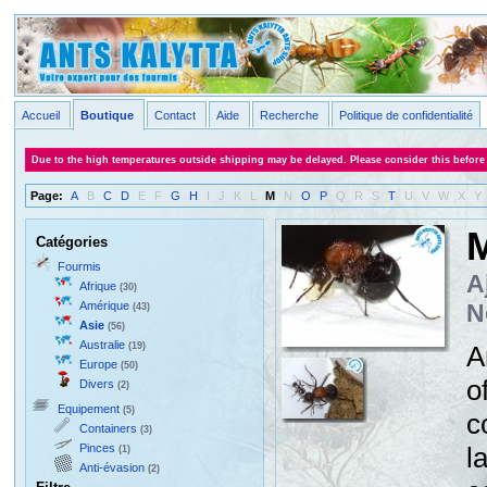
Accueil
Boutique
Contact
Aide
Recherche
Politique de confidentialité
Due to the high temperatures outside shipping may be delayed. Please consider this before
Page:
A
B
C
D
E
F
G
H
I
J
K
L
M
N
O
P
Q
R
S
T
U
V
W
X
Y
M
Catégories
Fourmis
A
Afrique
(30)
Amérique
N
(43)
Asie
(56)
Australie
(19)
A
Europe
(50)
o
Divers
(2)
Equipement
(5)
c
Containers
(3)
Pinces
l
(1)
Anti-évasion
(2)