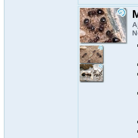
M
A
N