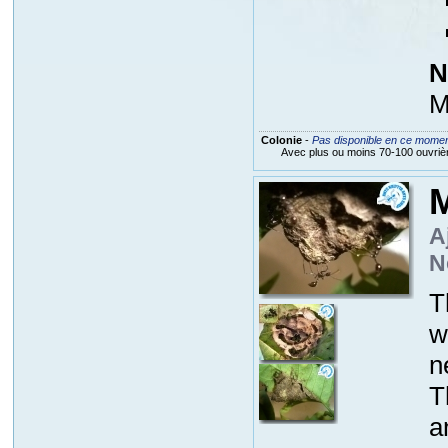
N
M
Colonie
-
Pas disponible en ce mome
Avec plus ou moins 70-100 ouvriè
M
A
N
T
w
n
T
a