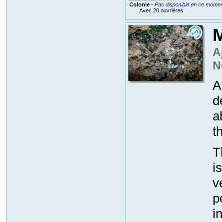
Colonie
-
Pas disponible en ce mome
Avec 20 ouvrières
A
N
A
d
a
t
T
i
v
p
i